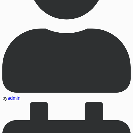
by
admin