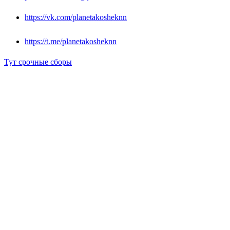
https://vk.com/planetakosheknn
https://t.me/planetakosheknn
Тут срочные сборы