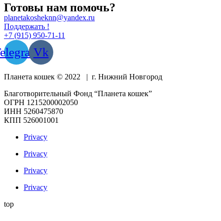
Готовы нам помочь?
planetakosheknn@yandex.ru
Поддержать !
+7 (915) 950-71-11
elegram
Vk
Планета кошек © 2022 | г. Нижний Новгород
Благотворительный Фонд “Планета кошек”
ОГРН 1215200002050
ИНН 5260475870
КПП 526001001
Privacy
Privacy
Privacy
Privacy
top